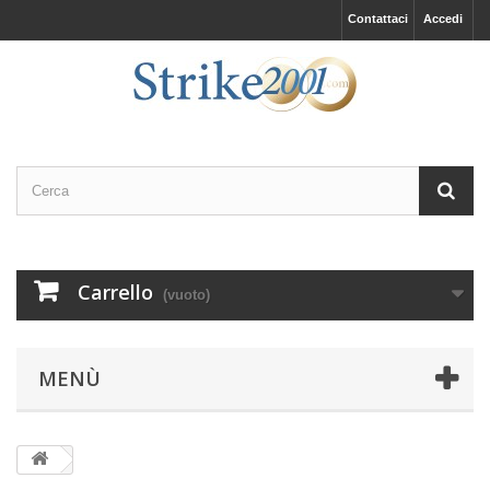
Contattaci
Accedi
Carrello
(vuoto)
MENÙ