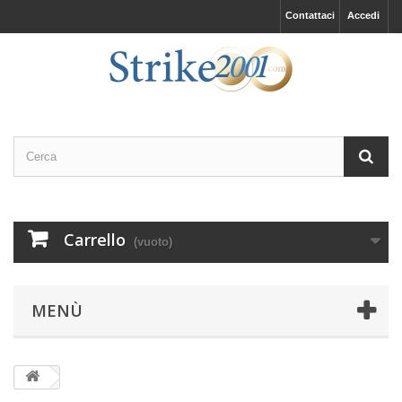
Contattaci
Accedi
Carrello
(vuoto)
MENÙ