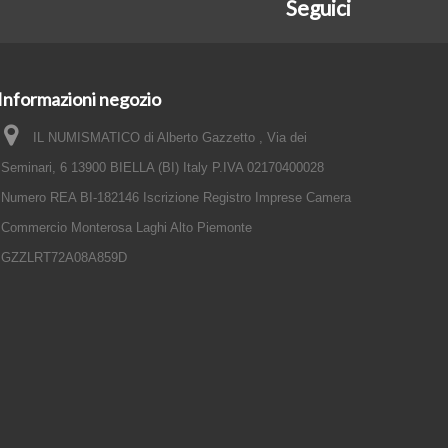
Seguici
Informazioni negozio
IL NUMISMATICO di Alberto Gazzetto , Via dei
Seminari, 6 13900 BIELLA (BI) Italy P.IVA 02170400028
Numero REA BI-182146 Iscrizione Registro Imprese Camera
Commercio Monterosa Laghi Alto Piemonte
GZZLRT72A08A859D