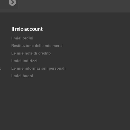
Il mio account
I miei ordini
Restituzione delle mie merci
Le mie note di credito
I miei indirizzi
o
Le mie informazioni personali
I miei buoni