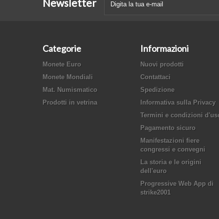
Newsletter
Categorie
Informazioni
Monete Euro
Nuovi prodotti
Monete Mondiali
Contattaci
Mat. Numismatico
Spedizione
Prodotti in vetrina
Informativa sulla Privacy
Termini e condizioni d'us
Pagamento sicuro
Manifestazioni fiere
congressi e convegni
La storia e le origini
dell'euro
Progressive Web App di
strike2001