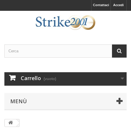
Contattaci
Accedi
Carrello
(vuoto)
MENÙ