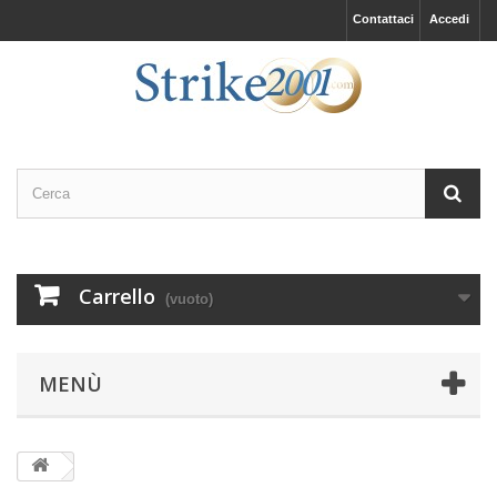
Contattaci
Accedi
Carrello
(vuoto)
MENÙ