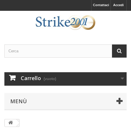
Contattaci
Accedi
Carrello
(vuoto)
MENÙ