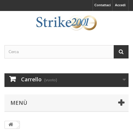
Contattaci
Accedi
Carrello
(vuoto)
MENÙ