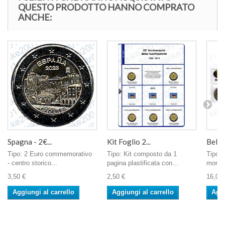
QUESTO PRODOTTO HANNO COMPRATO
ANCHE:
Spagna - 2€...
Kit Foglio 2...
Belgio
Tipo: 2 Euro commemorativo
Tipo: Kit composto da 1
Tipo: 
- centro storico...
pagina plastificata con...
monete
3,50 €
2,50 €
16,00 
Aggiungi al carrello
Aggiungi al carrello
Aggi