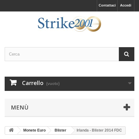
Contattaci
Accedi
Carrello
(vuoto)
MENÙ
Monete Euro
Blister
Irlanda - Blister 2014 FDC