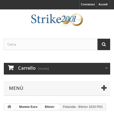
Contattaci
Accedi
Carrello
(vuoto)
MENÙ
Monete Euro
Blister
Finlandia - Blister 2020 FDC