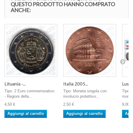
QUESTO PRODOTTO HANNO COMPRATO
ANCHE:
Lituania -...
Italia 2005...
Lusse
Tipo: 2 Euro commemorativo
Tipo: Moneta singola con
Tipo: 
- Regioni della...
involucro protettivo...
monete
4,50 €
2,50 €
9,00 €
Aggiungi al carrello
Aggiungi al carrello
Aggi