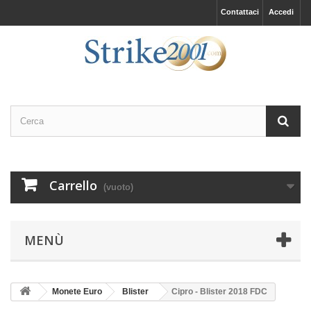
Contattaci
Accedi
Carrello
(vuoto)
MENÙ
Monete Euro
Blister
Cipro - Blister 2018 FDC