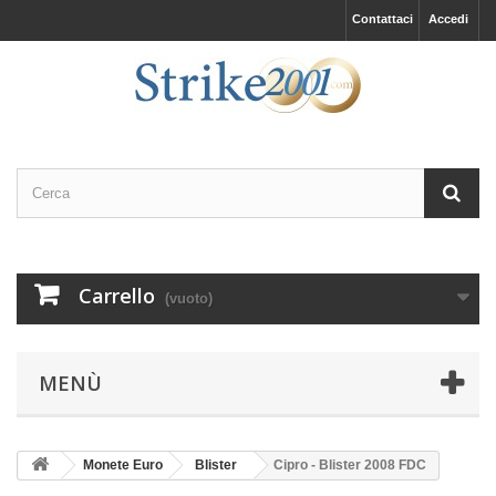
Contattaci
Accedi
Carrello
(vuoto)
MENÙ
Monete Euro
Blister
Cipro - Blister 2008 FDC