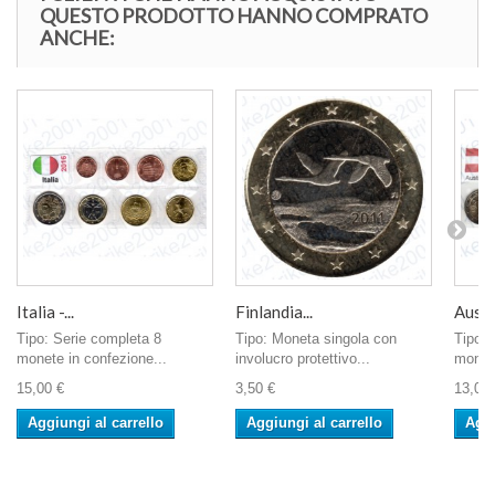
QUESTO PRODOTTO HANNO COMPRATO
ANCHE:
Italia -...
Finlandia...
Austri
Tipo: Serie completa 8
Tipo: Moneta singola con
Tipo: 
monete in confezione...
involucro protettivo...
monete
15,00 €
3,50 €
13,00 
Aggiungi al carrello
Aggiungi al carrello
Aggi