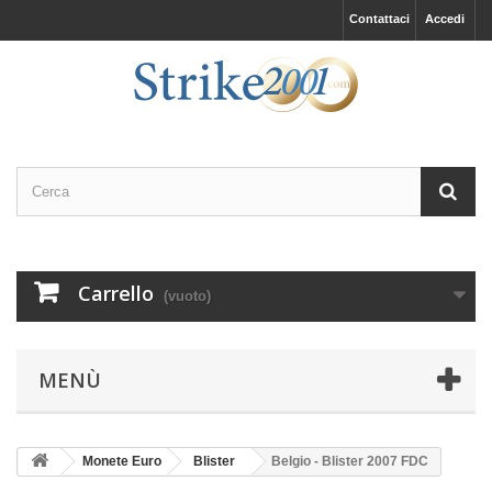
Contattaci
Accedi
Carrello
(vuoto)
MENÙ
Monete Euro
Blister
Belgio - Blister 2007 FDC