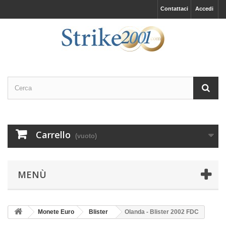
Contattaci
Accedi
Carrello
(vuoto)
MENÙ
Monete Euro
Blister
Olanda - Blister 2002 FDC