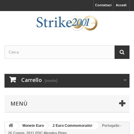
Contattaci
Accedi
Carrello
(vuoto)
MENÙ
Monete Euro
2 Euro Commemorativi
Portogallo -
2€ Comm. 2011 FDC Mendes Pinto