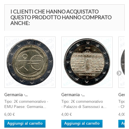
I CLIENTI CHE HANNO ACQUISTATO
QUESTO PRODOTTO HANNO COMPRATO
ANCHE:
Germania -...
Germania -...
Germa
Tipo: 2€ commemorativo -
Tipo: 2€ commemorativo
Tipo:
EMU Paese: Germania...
- Palazzo di Sanssouci a...
- Chie
6,00 €
4,00 €
4,00 €
Aggiungi al carrello
Aggiungi al carrello
Aggi