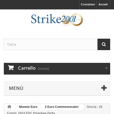
Contattaci
Accedi
Carrello
(vuoto)
MENÙ
Monete Euro
2 Euro Commemorativi
Grecia - 2€
Comm. 2024 FDC Penelope Delta