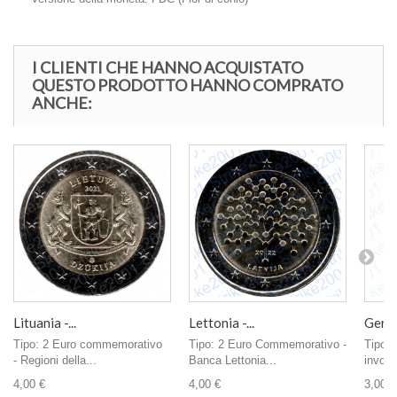
I CLIENTI CHE HANNO ACQUISTATO
QUESTO PRODOTTO HANNO COMPRATO
ANCHE:
Lituania -...
Lettonia -...
Germa
Tipo: 2 Euro commemorativo
Tipo: 2 Euro Commemorativo -
Tipo: 
- Regioni della...
Banca Lettonia...
involu
4,00 €
4,00 €
3,00 €