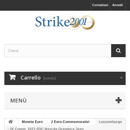
Contattaci
Accedi
Carrello
(vuoto)
MENÙ
Monete Euro
2 Euro Commemorativi
Lussemburgo
- 2€ Comm. 2021 FDC Nascita Granduca Jean