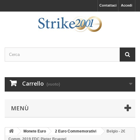
Contattaci
Accedi
Carrello
(vuoto)
MENÙ
Monete Euro
2 Euro Commemorativi
Belgio - 2€
Comm. 2019 FDC Pieter Bruegel