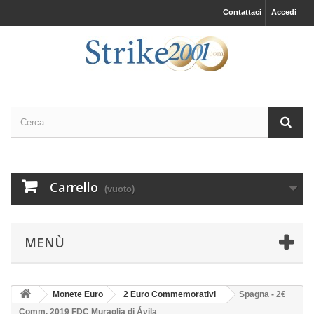
Contattaci
Accedi
Carrello
(vuoto)
MENÙ
Monete Euro
2 Euro Commemorativi
Spagna - 2€
Comm. 2019 FDC Muraglia di Ávila