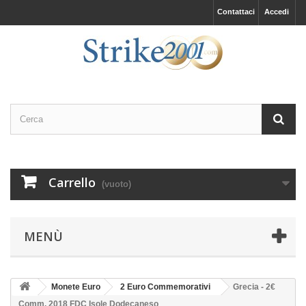
Contattaci
Accedi
Carrello
(vuoto)
MENÙ
Monete Euro
2 Euro Commemorativi
Grecia - 2€
Comm. 2018 FDC Isole Dodecaneso