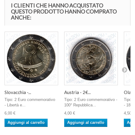
I CLIENTI CHE HANNO ACQUISTATO
QUESTO PRODOTTO HANNO COMPRATO
ANCHE:
Slovacchia -...
Austria - 2€...
Oland
Tipo: 2 Euro commemorativo
Tipo: 2 Euro commemorativo -
Tipo:
- Libertà e...
100° Repubblica...
- 1813
6,00 €
4,00 €
4,50 €
Aggiungi al carrello
Aggiungi al carrello
Aggi