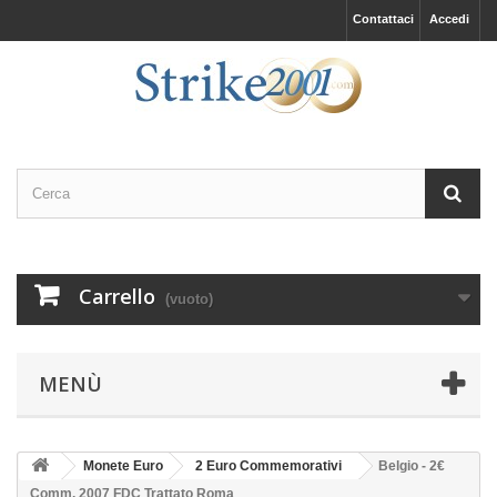
Contattaci
Accedi
Carrello
(vuoto)
MENÙ
Monete Euro
2 Euro Commemorativi
Belgio - 2€
Comm. 2007 FDC Trattato Roma