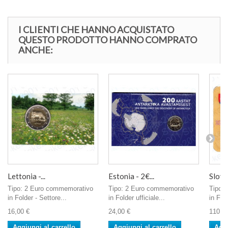
I CLIENTI CHE HANNO ACQUISTATO
QUESTO PRODOTTO HANNO COMPRATO
ANCHE:
Lettonia -...
Estonia - 2€...
Slovac
Tipo: 2 Euro commemorativo
Tipo: 2 Euro commemorativo
Tipo:
in Folder - Settore...
in Folder ufficiale...
in Fold
16,00 €
24,00 €
110,0
Aggiungi al carrello
Aggiungi al carrello
Aggi