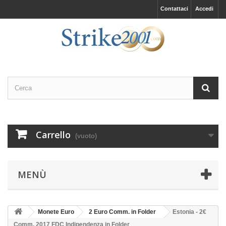
Contattaci
Accedi
Carrello
(vuoto)
MENÙ
Monete Euro
2 Euro Comm. in Folder
Estonia - 2€
Comm. 2017 FDC Indipendenza in Folder