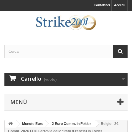
Contattaci
Accedi
Carrello
(vuoto)
MENÙ
Monete Euro
2 Euro Comm. in Folder
Belgio - 2€
Comm. 2026 FDC Ferrovie dello Stato (Francia) in Folder