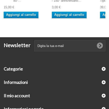
80°...
- 150° anniversario...
Tipo: 
15,00 €
3,00 €
39,00 
Aggiungi al carrello
Aggiungi al carrello
Aggi
Newsletter
Categorie
Informazioni
Il mio account
Informazioni negozio