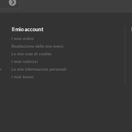
Il mio account
I miei ordini
Restituzione delle mie merci
Le mie note di credito
I miei indirizzi
o
Le mie informazioni personali
I miei buoni