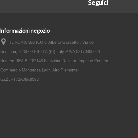
Seguici
Informazioni negozio
IL NUMISMATICO di Alberto Gazzetto , Via dei
Seminari, 6 13900 BIELLA (BI) Italy P.IVA 02170400028
Numero REA BI-182146 Iscrizione Registro Imprese Camera
Commercio Monterosa Laghi Alto Piemonte
GZZLRT72A08A859D