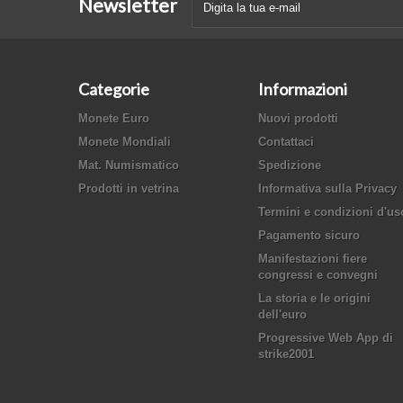
Newsletter
Categorie
Informazioni
Monete Euro
Nuovi prodotti
Monete Mondiali
Contattaci
Mat. Numismatico
Spedizione
Prodotti in vetrina
Informativa sulla Privacy
Termini e condizioni d'us
Pagamento sicuro
Manifestazioni fiere
congressi e convegni
La storia e le origini
dell'euro
Progressive Web App di
strike2001