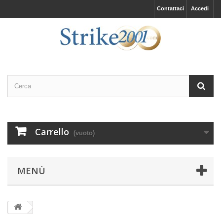
Contattaci
Accedi
Carrello
(vuoto)
MENÙ