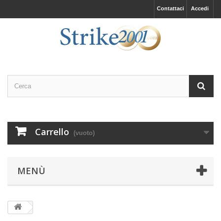
Contattaci
Accedi
Carrello
(vuoto)
MENÙ