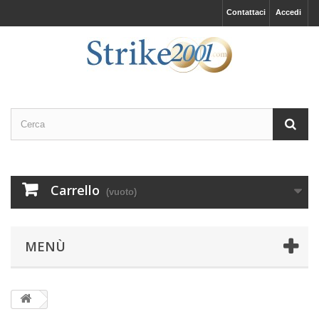
Contattaci
Accedi
Carrello
(vuoto)
MENÙ