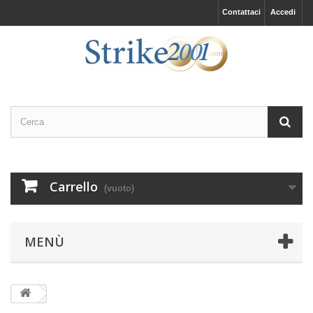
Contattaci
Accedi
Carrello
(vuoto)
MENÙ